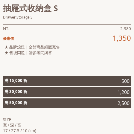
抽屜式收納盒 S
會員
登入
Drawer Storage S
NT.
2,380
1,350
優惠價
★ 品牌熄燈｜全館商品絕版完售
★ 售後問題｜請參考問與答
滿 15,000 折
500
滿 30,000 折
1,200
滿 50,000 折
2,500
SIZE
寬 / 深 / 高
17 / 27.5 / 10 (cm)