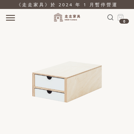
《走走家具》於 2024 年 1 月暫停營運
0
首頁
活動
產品
關於
據點
部落格
問與答
購物
結帳