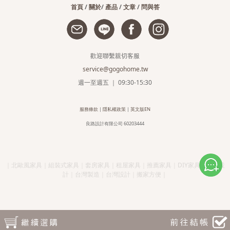
首頁
/
關於
/
產品
/
文章
/
問與答
歡迎聯繫親切客服
service@gogohome.tw
週一至週五 ｜ 09:30-15:30
服務條款
|
隱私權政策
|
英文版EN
良路設計有限公司 60203444
｜北歐風家具｜組裝式家具｜套房家具｜租屋家具｜推薦家具｜DIY家具｜簡約設
計｜台灣製造｜台灣設計｜搬家方便｜