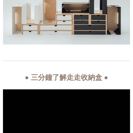
● 三分鐘了解走走收納盒 ●