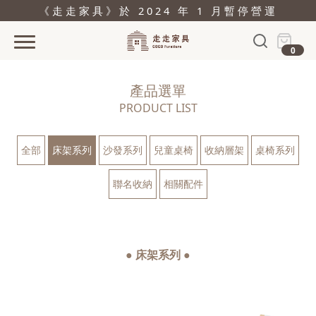
《走走家具》於 2024 年 1 月暫停營運
0
首頁
產品選單
活動
PRODUCT LIST
產品
全部
床架系列
沙發系列
兒童桌椅
收納層架
桌椅系列
關於
聯名收納
相關配件
據點
部落格
問與答
● 床架系列 ●
購物
結帳