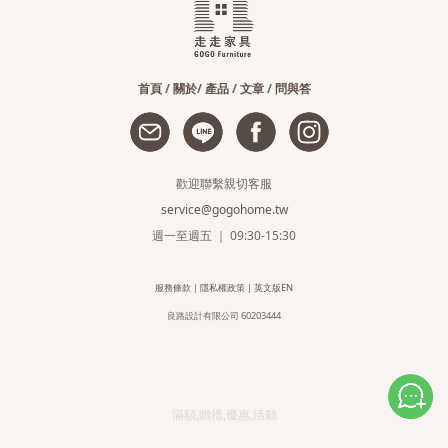
首頁
/
關於
/
產品
/
文章
/
問與答
歡迎聯繫親切客服
service@gogohome.tw
週一至週五 ｜ 09:30-15:30
服務條款
|
隱私權政策
|
英文版EN
良路設計有限公司 60203444
滿額,贈禮,優惠,活動