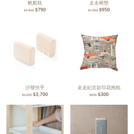
帆船枕
走走椅墊
$790
$950
$1,420
$1,350
沙發扶手
走走紀念款印花抱枕
$3,700
$300
$5,200
$690