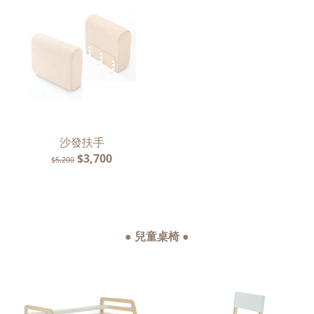
沙發扶手
$3,700
$5,200
● 兒童桌椅 ●