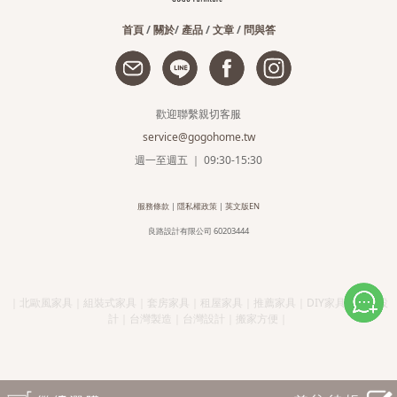
首頁
/
關於
/
產品
/
文章
/
問與答
歡迎聯繫親切客服
service@gogohome.tw
週一至週五 ｜ 09:30-15:30
服務條款
|
隱私權政策
|
英文版EN
良路設計有限公司 60203444
｜北歐風家具｜組裝式家具｜套房家具｜租屋家具｜推薦家具｜DIY家具｜簡約設
計｜台灣製造｜台灣設計｜搬家方便｜