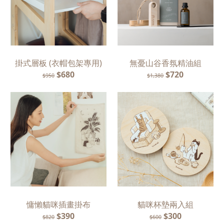
掛式層板 (衣帽包架專用)
無憂山谷香氛精油組
$680
$720
$950
$1,380
慵懶貓咪插畫掛布
貓咪杯墊兩入組
$390
$300
$820
$600