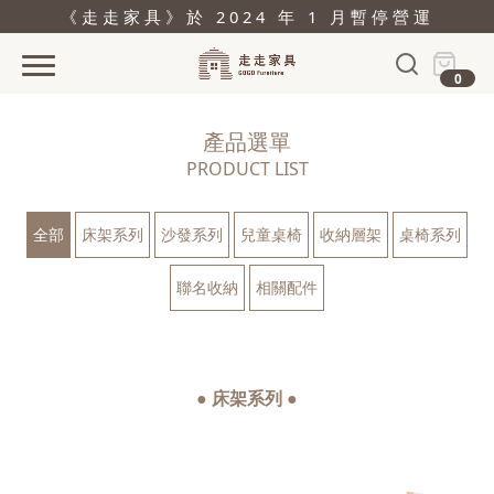
《走走家具》於 2024 年 1 月暫停營運
0
首頁
產品選單
活動
PRODUCT LIST
產品
全部
床架系列
沙發系列
兒童桌椅
收納層架
桌椅系列
關於
聯名收納
相關配件
據點
部落格
問與答
● 床架系列 ●
購物
結帳