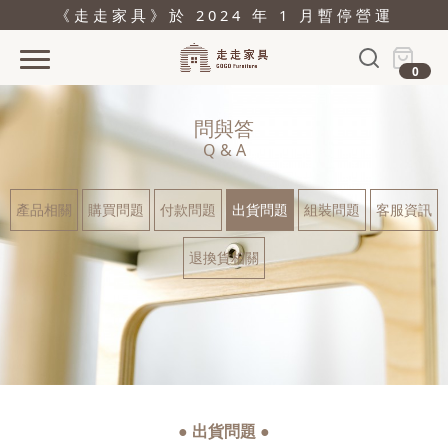
《走走家具》於 2024 年 1 月暫停營運
0
首頁
問與答
活動
Q & A
產品
產品相關
購買問題
付款問題
出貨問題
組裝問題
客服資訊
關於
退換貨相關
據點
部落格
問與答
購物
● 出貨問題 ●
結帳