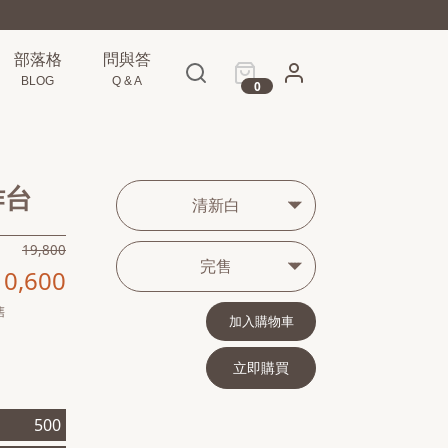
部落格
問與答
BLOG
Q & A
0
作台
清新白
19,800
完售
10,600
售
加入購物車
立即購買
500