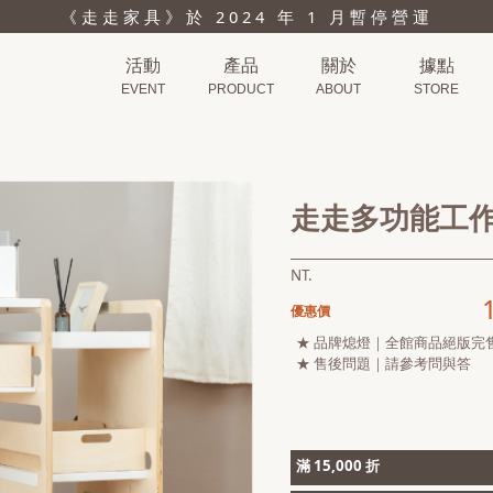
《走走家具》於 2024 年 1 月暫停營運
活動
產品
關於
據點
EVENT
PRODUCT
ABOUT
STORE
走走多功能工
NT.
優惠價
★ 品牌熄燈｜全館商品絕版完
★ 售後問題｜請參考問與答
滿 15,000 折