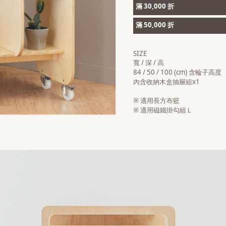
滿 30,000 折
滿 50,000 折
SIZE
寬 / 深 / 高
84 / 50 / 100 (cm) 含輪子高度
內含收納木盒抽屜組x1
※ 適用長方布籃
※ 適用磁鐵掛勾組Ｌ