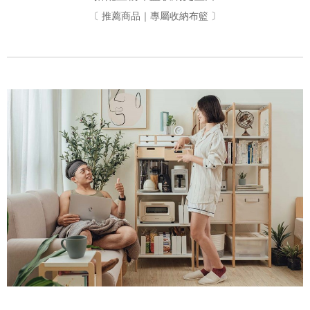
〔 推薦商品｜專屬收納布籃 〕