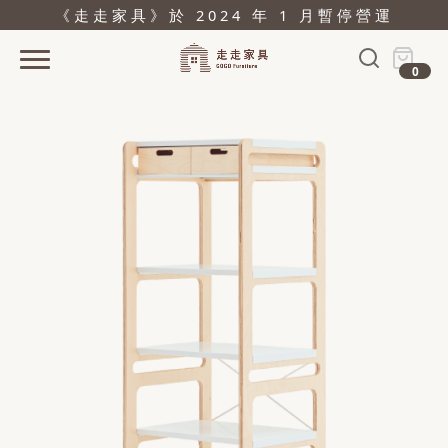
《走走家具》於 2024 年 1 月暫停營運
0
首頁
活動
產品
關於
據點
部落格
問與答
購物
結帳