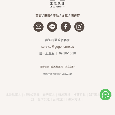
首頁
/
關於
/
產品
/
文章
/
問與答
歡迎聯繫親切客服
service@gogohome.tw
週一至週五 ｜ 09:30-15:30
服務條款
|
隱私權政策
|
英文版EN
良路設計有限公司 60203444
｜北歐風家具｜組裝式家具｜套房家具｜租屋家具｜推薦家具｜DIY家具｜簡約設
計｜台灣製造｜台灣設計｜搬家方便｜