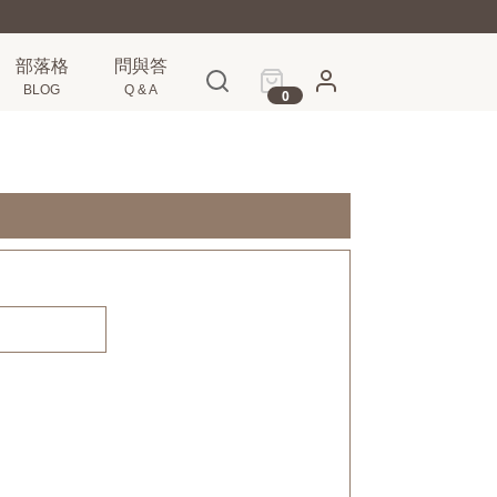
部落格
問與答
BLOG
Q & A
0