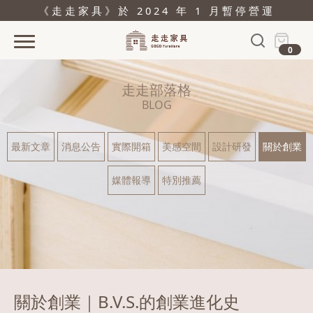
《走走家具》於 2024 年 1 月暫停營運
0
首頁
走走部落格
活動
BLOG
產品
最新文章
消息公告
實際開箱
美感空間
設計研發
關於創業
關於
媒體報導
特別推薦
據點
部落格
問與答
購物
關於創業｜B.V.S.的創業進化史
結帳