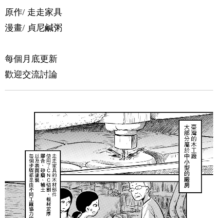
原作/ 走走家具
漫畫/ 貞尼鹹粥
每個月底更新
歡迎交流討論