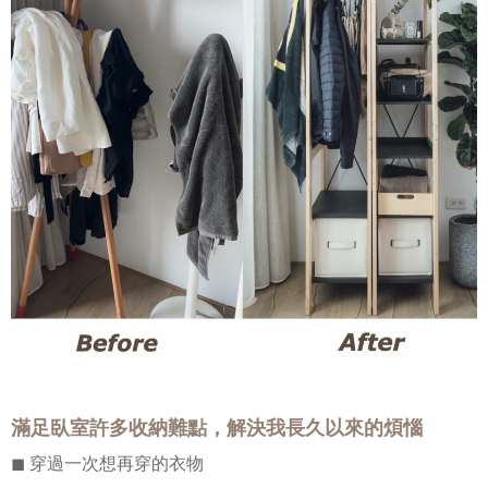
滿足臥室許多收納難點，解決我長久以來的煩惱
◼︎
穿過一次想再穿的衣物