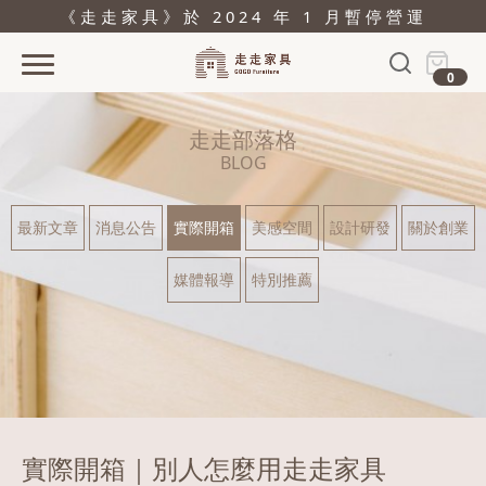
《走走家具》於 2024 年 1 月暫停營運
0
首頁
走走部落格
活動
BLOG
產品
最新文章
消息公告
實際開箱
美感空間
設計研發
關於創業
關於
媒體報導
特別推薦
據點
部落格
問與答
購物
實際開箱｜別人怎麼用走走家具
結帳