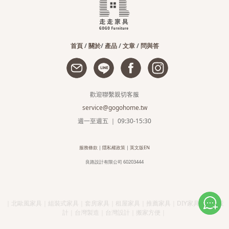
首頁
/
關於
/
產品
/
文章
/
問與答
歡迎聯繫親切客服
service@gogohome.tw
週一至週五 ｜ 09:30-15:30
服務條款
|
隱私權政策
|
英文版EN
良路設計有限公司 60203444
｜北歐風家具｜組裝式家具｜套房家具｜租屋家具｜推薦家具｜DIY家具｜簡約設
計｜台灣製造｜台灣設計｜搬家方便｜