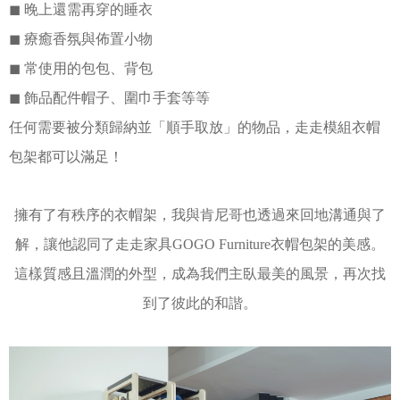
◼︎
晚上還需再穿的睡衣
◼︎
療癒香氛與佈置小物
◼︎
常使用的包包、背包
◼︎
飾品配件帽子、圍巾手套等等
任何需要被分類歸納並「順手取放」的物品，走走模組衣帽
包架都可以滿足！
擁有了有秩序的衣帽架，我與肯尼哥也透過來回地溝通與了
解，讓他認同了走走家具GOGO Furniture衣帽包架的美感。
這樣質感且溫潤的外型，成為我們主臥最美的風景，再次找
到了彼此的和諧。