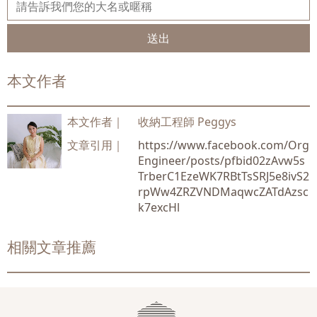
送出
本文作者
本文作者｜
收納工程師 Peggys
文章引用｜
https://www.facebook.com/Org
Engineer/posts/pfbid02zAvw5s
TrberC1EzeWK7RBtTsSRJ5e8ivS2
rpWw4ZRZVNDMaqwcZATdAzsc
k7excHl
相關文章推薦