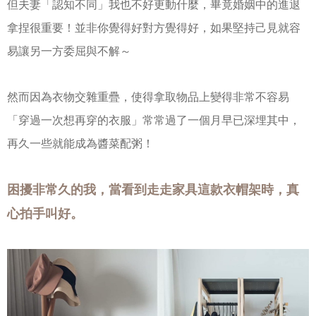
但夫妻「認知不同」我也不好更動什麼，畢竟婚姻中的進退
拿捏很重要！並非你覺得好對方覺得好，如果堅持己見就容
易讓另一方委屈與不解～
然而因為衣物交雜重疊，使得拿取物品上變得非常不容易
「穿過一次想再穿的衣服」常常過了一個月早已深埋其中，
再久一些就能成為醬菜配粥！
困擾非常久的我，當看到走走家具這款衣帽架時，真
心拍手叫好。