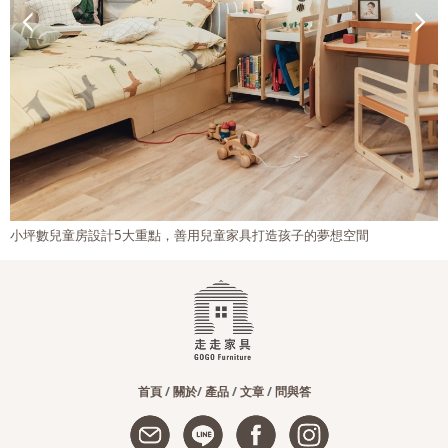
夢想空間
走走家具 X 樂活育幼院 公益改造計畫！
首頁
/
關於
/
產品
/
文章
/
問與答