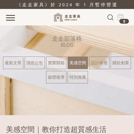
《走走家具》於 2024 年 1 月暫停營運
0
首頁
走走部落格
活動
BLOG
產品
最新文章
消息公告
實際開箱
美感空間
設計研發
關於創業
關於
媒體報導
特別推薦
據點
部落格
問與答
購物
美感空間｜教你打造超質感生活
結帳