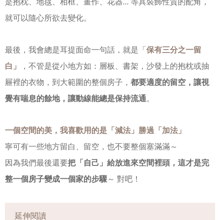
是抱枕、地毯、相框、畫作、花器... 等具裝飾性質的配角，
就可以隨心所欲去變化。
最後，我會總是耳提面命一句話，就是「
保有三分之一留
白」
，不管是從小地方如：層板、書架，沙發上的抱枕或抽
屜裡的衣物，到大範圍的整個房子，
都要適度的留空，讓視
覺有喘息的餘地，讓動線能總是保持流通
。
一個空間的美，我喜歡用的是「減法」勝過「加法」
寧可有一些地方留白、留空，也不要整個塞滿滿～
因為我們最後還要
把「自己」給放進來空間裡頭，這才是完
整一個房子變成一個家的步驟
～ 對吧！
延伸閱讀