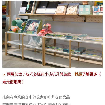
我想
了解更多〈
▲
兩用架放了各式各樣的小孩玩具與遊戲。
走走兩用架 〉
店內有專業的咖啡師現煮咖啡與各種飲品
專門營養師調配適合媽咪恢復體力的餐點