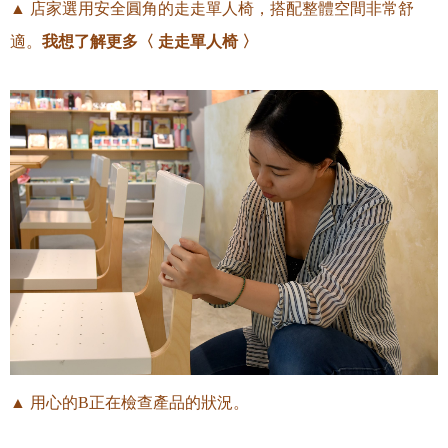
▲ 店家選用安全圓角的走走單人椅，搭配整體空間非常舒
我想
了解更多〈 走走單人椅
〉
適
。
▲ 用心的B正在檢查產品的狀況
。