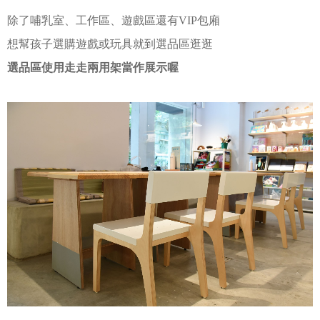
除了哺乳室、工作區、遊戲區還有VIP包廂
想幫孩子選購遊戲或玩具就到選品區逛逛
選品區使用走走兩用架當作展示喔