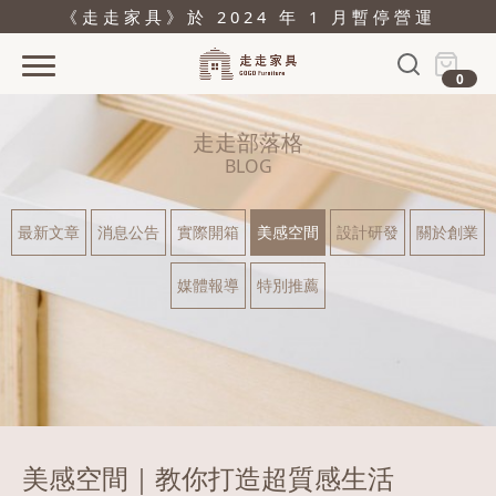
《走走家具》於 2024 年 1 月暫停營運
0
首頁
走走部落格
活動
BLOG
產品
最新文章
消息公告
實際開箱
美感空間
設計研發
關於創業
關於
媒體報導
特別推薦
據點
部落格
問與答
購物
美感空間｜教你打造超質感生活
結帳