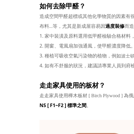
如何去除甲醛？
造成空間甲醛超標或其他化學物質的因素有
布料...等，尤其是新成屋容易因
過度裝修
而造
1. 家中裝潢及原料選用低甲醛檢驗合格材料
2. 開窗、電風扇加強通風，使甲醛濃度降低
3. 種植可吸收空氣污染物的植物，例如
波士
4.
如有不舒服的狀況，建議請專業人員到府
走走家具使用的板材？
走走家具使用樺木板材 [ Birch Plywood ]
NS [ F1~F2 ] 標準之間
。