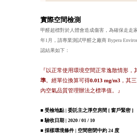
實際空間檢測
甲醛超標對於人體會造成傷害，為確保走走家
年1月，請專業測試甲醛之廠商 Bypera Envi
認結果如下：
『以正常使用環境空間正常逸散情形，
準
。經單位換算可得
0.013 mg/m3
，其三
內空氣品質管理辦法之標準值。』
■ 受檢地點 | 委託主之淨空房間 [ 窗戶緊密 ]
■ 驗收日期 | 2020 / 01 / 10
■ 採樣環境條件 | 空間密閉中約 24 度