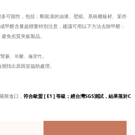
很多可能性，包括：剛裝潢的油漆、壁紙、系統櫃板材、某些
建議可用以下方法去除甲醛：
成甲醛含量超標要特別注意，
，避免劣質夾板製品。
。
、
、
。
頓腎蕨
吊蘭
龜背竹
。
檢測找出原因並協助處理
符合歐盟 [ E1 ] 等級；經台灣SGS測試，結果落於C
 為俄羅斯進口，