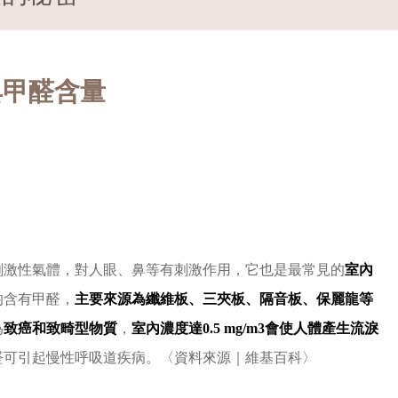
具甲醛含量
刺激性氣體，對人眼、鼻等有刺激作用，它也
是最常見的
室內
均含有甲醛，
主要來源為纖維板、三夾板、隔音板、保麗龍等
為
致癌和致畸型物質
，
室內濃度達0.5 mg/m3會使人體產生流淚
資料來源｜維基百科
醛可引起慢性呼吸道疾病。〈
〉