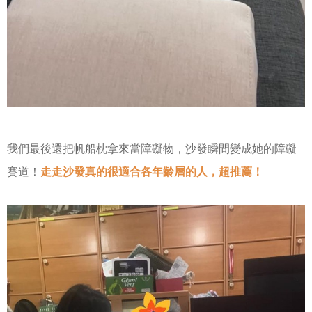
我們最後還把帆船枕拿來當障礙物，沙發瞬間變成她的障礙
賽道！
走走沙發真的很適合各年齡層的人，超推薦！