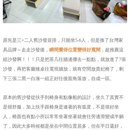
原先是三+二人舊沙發並排，只能坐5-6人，
但是換了台灣家
具品牌～走走沙發後，
瞬間覺得位置變得好寬闊
，超推薦這
組沙發啊！！！
只是把茶几往牆邊挪去一點點，就放進了7張
沙發，
再把客廳矮桌往電視牆放，就有空間放貴妃椅了，
剩
下三張二黑一白湊一組正好往後面角落放，自成一區。
原本的舊沙發從扶手到椅身有點像船的設計，坐久了其實不
是很舒服，加上扶手跟椅身是連著的有弧度，不是很好坐
人，椅面也有點小所以常常坐著坐著就會往旁邊滑變成半躺
了，因此大多時候都是坐在中間位置居多，但在平日還好，