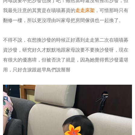
阿母
說要不把沙發也換了吧！
雖然當時還沒有推出沙發，但
我最先注意的其實是在嘖嘖募資的
走走床架
，
可惜那時只有
翻修一樓，所以更沒理由叫家母把房間傢俱也一起換了。
不得不說，在想換沙發的時候正好遇到走走第二次在嘖嘖募
資沙發，研究好久才默默地跟家母說要不要換沙發呀，現在
有很大的優惠唷，但被否決了就是，因為她覺得舊沙發還堪
用，只好含淚跟超早鳥們說掰掰