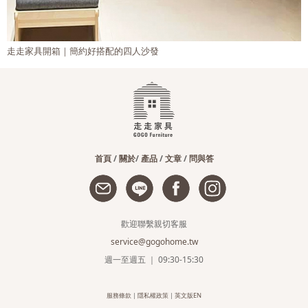
名人來開箱｜Dj 醫師娘 琦琦 x 走走家具
首頁
/
關於
/
產品
/
文章
/
問與答
歡迎聯繫親切客服
service@gogohome.tw
週一至週五 ｜ 09:30-15:30
服務條款
|
隱私權政策
|
英文版EN