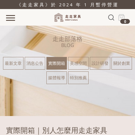
《走走家具》於 2024 年 1 月暫停營運
0
首頁
走走部落格
活動
BLOG
產品
最新文章
消息公告
實際開箱
美感空間
設計研發
關於創業
關於
媒體報導
特別推薦
據點
部落格
問與答
購物
實際開箱｜別人怎麼用走走家具
結帳