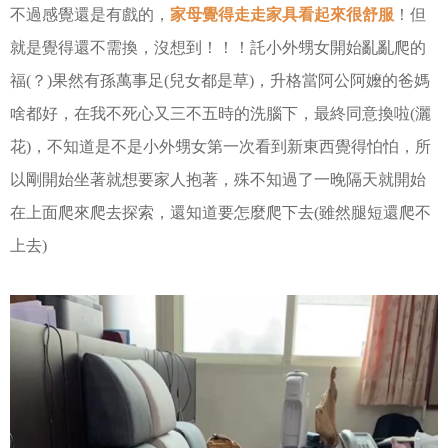
不過感覺還是有戲的，
家母覺得走走家具看起來很舒服
！但
就是覺得還不需換，
沒想到！！！託小外甥女開始亂亂爬的
福(？)
果然有孫萬事足(兒女都是草)，升格當阿公阿嬤的爸媽
啥都好，
在我不死心又三不五時的洗腦下，最終同意換啦(灑
花)，
不知道是不是小外甥女第一次看到新東西覺得怕怕，所
以剛開始坐著就想要家人抱著，
殊不知過了一晚隔天就開始
在上面爬來爬去探索，還知道要怎麼爬下去(雖然腿短還爬不
上去)