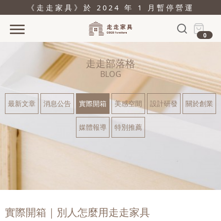
《走走家具》於 2024 年 1 月暫停營運
0
首頁
走走部落格
活動
BLOG
產品
最新文章
消息公告
實際開箱
美感空間
設計研發
關於創業
關於
媒體報導
特別推薦
據點
部落格
問與答
購物
實際開箱｜別人怎麼用走走家具
結帳