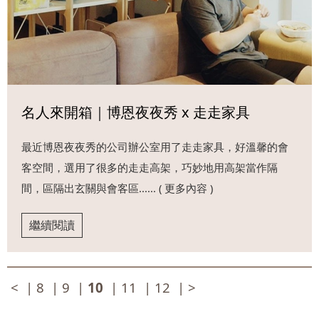
名人來開箱｜博恩夜夜秀 x 走走家具
最近博恩夜夜秀的公司辦公室用了走走家具，好溫馨的會
客空間，選用了很多的走走高架，巧妙地用高架當作隔
間，區隔出玄關與會客區...... ( 更多內容 )
繼續閱讀
<
|
8
|
9
|
10
|
11
|
12
|
>