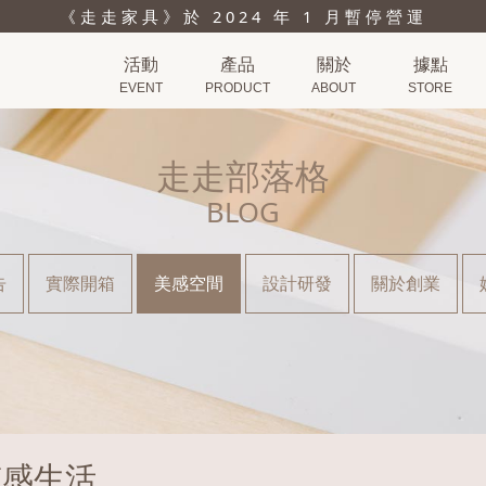
《走走家具》於 2024 年 1 月暫停營運
活動
產品
關於
據點
EVENT
PRODUCT
ABOUT
STORE
走走部落格
BLOG
告
實際開箱
美感空間
設計研發
關於創業
質感生活